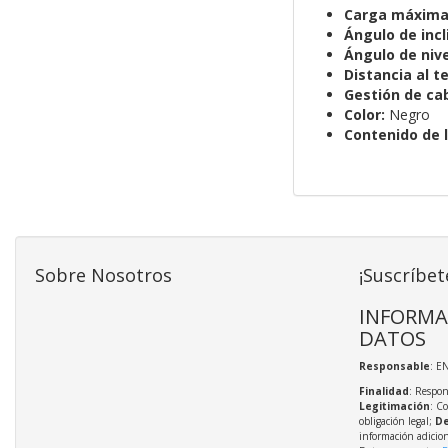
Carga máxima
Ángulo de incl
Ángulo de nive
Distancia al t
Gestión de cab
Color:
Negro
Contenido de l
Sobre Nosotros
¡Suscríbet
INFORMA
DATOS
Responsable
: E
Finalidad
: Respon
Legitimación
: C
obligación legal;
De
información adicio