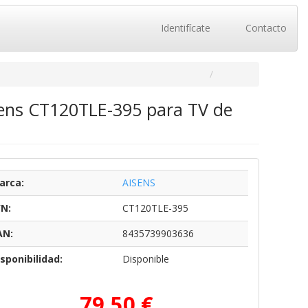
Identifícate
Contacto
isens CT120TLE-395 para TV de
arca:
AISENS
/N:
CT120TLE-395
AN:
8435739903636
sponibilidad:
Disponible
79,50 €