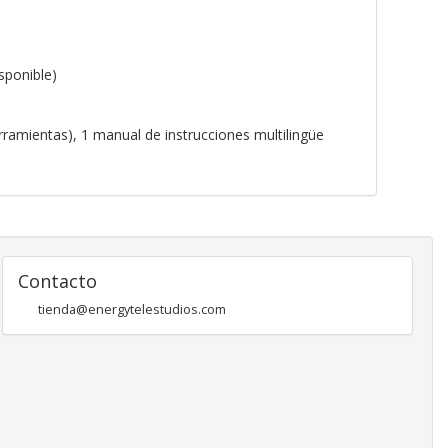
sponible)
rramientas), 1 manual de instrucciones multilingüe
Contacto
tienda@energytelestudios.com