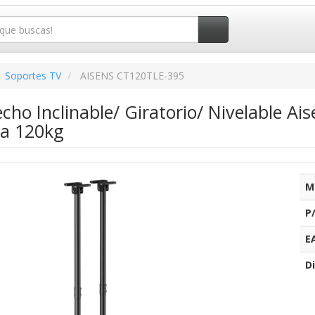
Soportes TV
AISENS CT120TLE-395
cho Inclinable/ Giratorio/ Nivelable A
ta 120kg
M
P
E
Di