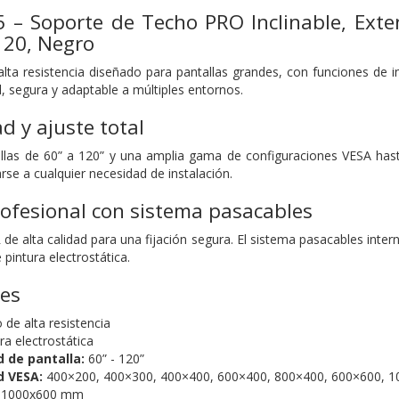
 – Soporte de Techo PRO Inclinable, Exten
120, Negro
lta resistencia diseñado para pantallas grandes, con funciones de in
l, segura y adaptable a múltiples entornos.
d y ajuste total
llas de 60” a 120” y una amplia gama de configuraciones VESA hast
rse a cualquier necesidad de instalación.
rofesional con sistema pasacables
de alta calidad para una fijación segura. El sistema pasacables inte
pintura electrostática.
nes
de alta resistencia
ra electrostática
 de pantalla:
60” - 120”
d VESA:
400×200, 400×300, 400×400, 600×400, 800×400, 600×600, 
1000x600 mm