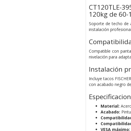
CT120TLE-395
120kg de 60-
Soporte de techo de a
instalación profesiona
Compatibilida
Compatible con panta
nivelación para adapta
Instalación p
Incluye tacos FISCHER 
con acabado negro de 
Especificacio
Material:
Acero 
Acabado:
Pintu
Compatibilidad
Compatibilida
VESA máximo: