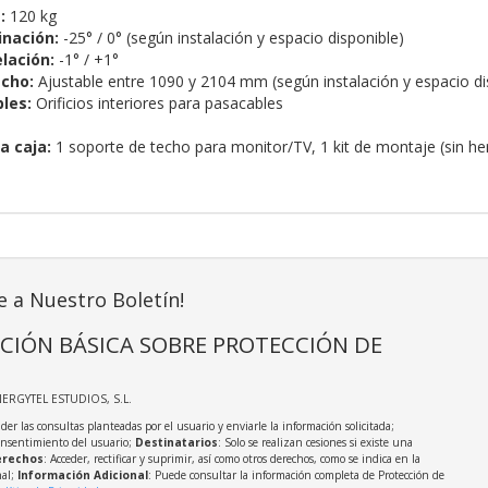
:
120 kg
inación:
-25° / 0° (según instalación y espacio disponible)
lación:
-1° / +1°
echo:
Ajustable entre 1090 y 2104 mm (según instalación y espacio di
les:
Orificios interiores para pasacables
a caja:
1 soporte de techo para monitor/TV, 1 kit de montaje (sin he
e a Nuestro Boletín!
CIÓN BÁSICA SOBRE PROTECCIÓN DE
NERGYTEL ESTUDIOS, S.L.
der las consultas planteadas por el usuario y enviarle la información solicitada;
onsentimiento del usuario;
Destinatarios
: Solo se realizan cesiones si existe una
rechos
: Acceder, rectificar y suprimir, así como otros derechos, como se indica en la
nal;
Información Adicional
: Puede consultar la información completa de Protección de