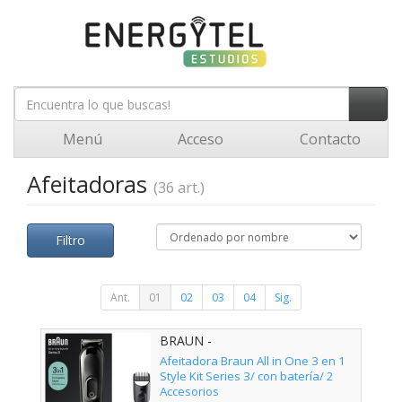
Menú
Acceso
Contacto
Afeitadoras
(36 art.)
Filtro
Ant.
01
02
03
04
Sig.
BRAUN -
Afeitadora Braun All in One 3 en 1
Style Kit Series 3/ con batería/ 2
Accesorios