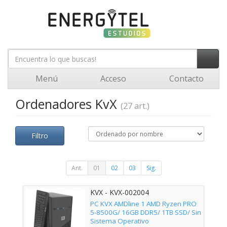
Menú
Acceso
Contacto
Ordenadores KvX
(27 art.)
Filtro
Ant.
01
02
03
Sig.
KVX - KVX-002004
PC KVX AMDline 1 AMD Ryzen PRO
5-8500G/ 16GB DDR5/ 1TB SSD/ Sin
Sistema Operativo