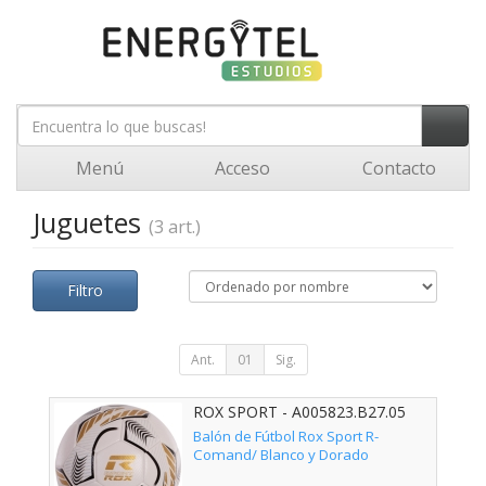
Menú
Acceso
Contacto
Juguetes
(3 art.)
Filtro
Ant.
01
Sig.
ROX SPORT - A005823.B27.05
Balón de Fútbol Rox Sport R-
Comand/ Blanco y Dorado