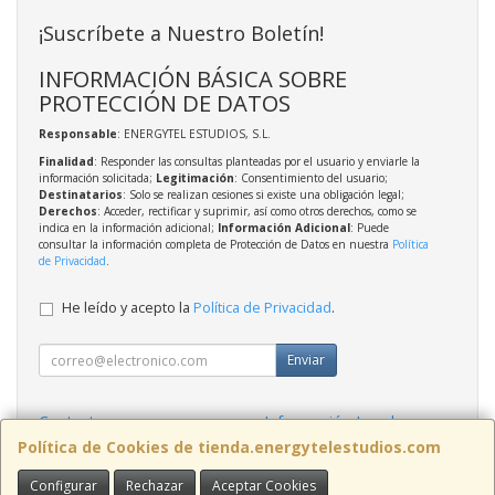
¡Suscríbete a Nuestro Boletín!
INFORMACIÓN BÁSICA SOBRE
PROTECCIÓN DE DATOS
Responsable
: ENERGYTEL ESTUDIOS, S.L.
Finalidad
: Responder las consultas planteadas por el usuario y enviarle la
información solicitada;
Legitimación
: Consentimiento del usuario;
Destinatarios
: Solo se realizan cesiones si existe una obligación legal;
Derechos
: Acceder, rectificar y suprimir, así como otros derechos, como se
indica en la información adicional;
Información Adicional
: Puede
consultar la información completa de Protección de Datos en nuestra
Política
de Privacidad
.
He leído y acepto la
Política de Privacidad
.
Enviar
Contacto
Información Legal
Política Privacidad
Política de Cookies
Política de Cookies de tienda.energytelestudios.com
Configurar
Rechazar
Aceptar Cookies