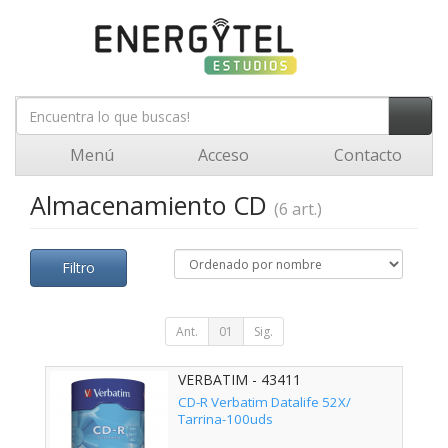
Menú
Acceso
Contacto
Almacenamiento CD
(6 art.)
Filtro
Ant.
01
Sig.
VERBATIM - 43411
CD-R Verbatim Datalife 52X/
Tarrina-100uds