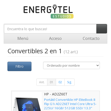
Menú
Acceso
Contacto
Convertibles 2 en 1
(12 art.)
Filtro
Ant.
01
02
Sig.
HP - AD2Z6ET
Portátil Convertible HP EliteBook 8
Flip G1i AD2Z6ET Intel Core Ultra 5-
225U/ 16GB/ 512GB SSD/ 13.3"