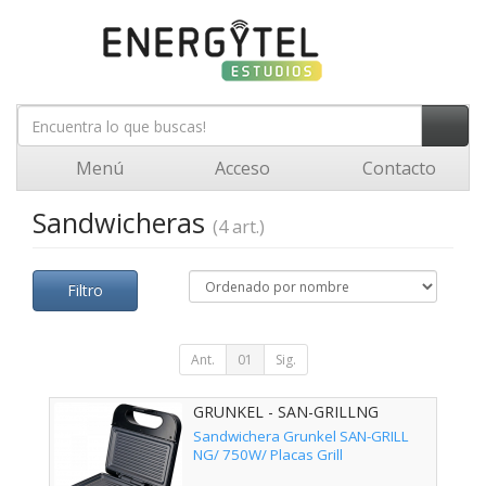
Menú
Acceso
Contacto
Sandwicheras
(4 art.)
Filtro
Ant.
01
Sig.
GRUNKEL - SAN-GRILLNG
Sandwichera Grunkel SAN-GRILL
NG/ 750W/ Placas Grill