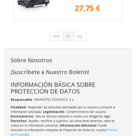
27,75 €
Ant.
01
Sig.
Sobre Nosotros
¡Suscríbete a Nuestro Boletín!
INFORMACIÓN BÁSICA SOBRE
PROTECCIÓN DE DATOS
Responsable
: ENERGYTEL ESTUDIOS, S.L.
Finalidad
: Responder las consultas planteadas por el usuario y enviarle la
información solicitada;
Legitimación
: Consentimiento del usuario;
Destinatarios
: Solo se realizan cesiones si existe una obligación legal;
Derechos
: Acceder, rectificar y suprimir, así como otros derechos, como se
indica en la información adicional;
Información Adicional
: Puede
consultar la información completa de Protección de Datos en nuestra
Política
de Privacidad
.