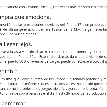
te delantera con Ceramic Shield 2, tres veces más resistente a araña
mpra que emociona.
 montón de las prestaciones increíbles del iPhone 17 a un precio que
19 de última generación, cámara Fusion de 48 Mpx, carga inalámb
hone. Por mucho menos.
 llegar lejos.
tivo a la vista y sólido al tacto. La estructura de aluminio y el Cera
azos que el iPhone 16e.1 Este material, más duro que el vidrio de c
con el puerto USB‑C, además de cargar, puede conectarse a otros dis
gotable.
el mismo que llevan el resto de los iPhone 17, tendrás potencia y 
a y en el futuro. El módem C1X es hasta dos veces más rápido que el 
n, como las series o los juegos triple A, vayan como la seda. Y entre 
tonomía de sobra para pasar el día. Hasta 26 horas de reproducción d
a enmarcar.