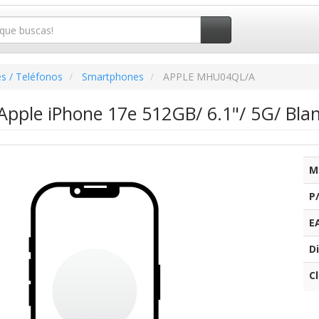
s / Teléfonos
Smartphones
APPLE MHU04QL/A
pple iPhone 17e 512GB/ 6.1"/ 5G/ Bla
M
P
E
Di
C