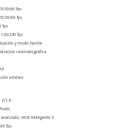
25/30/60 fps
25/30/60 fps
0 fps
 120/240 fps
ilización y modo Noche
ilización cinematográfica
64
ación estéreo
 ƒ/1,9
Pixels
avanzado, HDR Inteligente 5
 60 fps