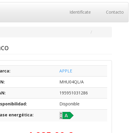
Identifícate
Contacto
nco
arca:
APPLE
/N:
MHU04QL/A
AN:
195951031286
sponibilidad:
Disponible
lase energética: