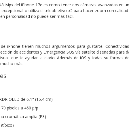
48 Mpx del iPhone 17e es como tener dos cámaras avanzadas en una.
e excepcional o utiliza el teleobjetivo x2 para hacer zoom con calidad
n personalidad no puede ser más fácil.
e iPhone tienen muchos argumentos para gustarte. Conectividad 
ección de accidentes y Emergencia SOS vía satélite diseñadas para dar
visual, que te ayudan a diario. Además de iOS y todas su formas de
y mucho más.
nes
 XDR OLED de 6,1" (15,4 cm)
170 píxeles a 460 p/p
a cromática amplia (P3)
(típico)