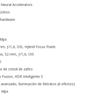
 Neural Accelerators
úcleos
 hardware
 Mpx
mm, ƒ/1,6, OIS, Hybrid Focus Pixels
px, 52 mm, ƒ/1,6, OIS
0
e de cristal de zafiro
 Fusion, HDR Inteligente 5
vanzado, Iluminación de Retratos (6 efectos)
3 Mpx