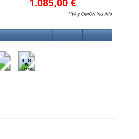
1.085,00 €
*IVA y CANON Incluido
5 - 20
W
USB PD