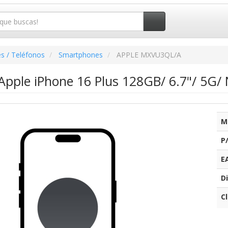
s / Teléfonos
Smartphones
APPLE MXVU3QL/A
pple iPhone 16 Plus 128GB/ 6.7"/ 5G/
M
P
E
Di
C