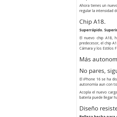
Ahora tienes un nuevo
regular la intensidad 
Chip A18.
Superrápido.
Super­i
El nuevo chip A18, 
predecesor, el chip A
Cámara y los Estilos
Más autonom
No pares, sig
El iPhone 16 se ha di
autonomía aun con tod
Acopla el nuevo carga
batería puede llegar h
Diseño resist
Belleza hecha para 