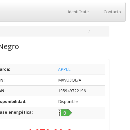
Identifícate
Contacto
 Negro
arca:
APPLE
/N:
MXVU3QL/A
AN:
195949722196
sponibilidad:
Disponible
lase energética: