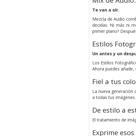
Mix de Audio.
Te van a oír.
Mezcla de Audio combi
decidas. Ni más ni me
primer plano? Después 
Estilos Fotogr
Un antes y un despu
Los Estilos Fotográfi
Ahora puedes añadir, 
Fiel a tus colo
La nueva generación d
a todas tus imágenes. 
De estilo a es
El tratamiento de imá
Exprime esos