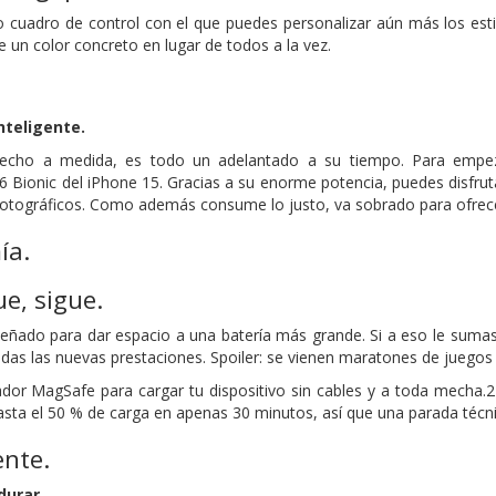
 cuadro de control con el que puedes personalizar aún más los estil
de un color concreto en lugar de todos a la vez.
nteligente.
hecho a medida, es todo un adelantado a su tiempo. Para empe
16 Bionic del iPhone 15. Gracias a su enorme potencia, puedes disfru
 Fotográficos. Como además consume lo justo, va sobrado para ofre
ía.
ue, sigue.
señado para dar espacio a una batería más grande. Si a eso le sumas l
as las nuevas prestaciones. Spoiler: se vienen maratones de juegos y
dor MagSafe para cargar tu dispositivo sin cables y a toda mecha.2
asta el 50 % de carga en apenas 30 minutos, así que una parada técni
ente.
durar.