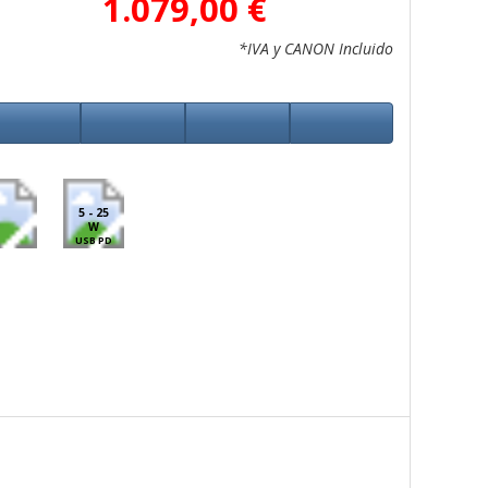
1.079,00 €
*IVA y CANON Incluido
5 - 25
W
USB PD