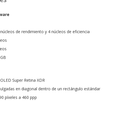
dware
núcleos de rendimiento y 4 núcleos de eficiencia
leos
leos
 GB
s OLED Super Retina XDR
pulgadas en diagonal dentro de un rectángulo estándar
90 píxeles a 460 ppp