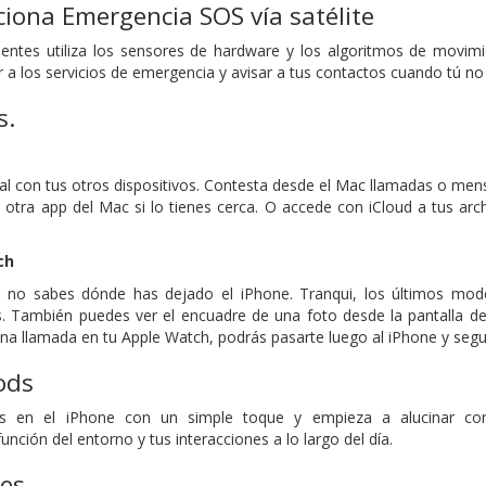
iona Emergencia SOS vía satélite
dentes utiliza los sensores de hardware y los algoritmos de movim
r a los servicios de emergencia y avisar a tus contactos cuando tú no
s.
nial con tus otros dispositivos. Contesta desde el Mac llamadas o men
 otra app del Mac si lo tienes cerca. O accede con iCloud a tus arch
ch
 no sabes dónde has dejado el iPhone. Tranqui, los últimos mod
. También puedes ver el encuadre de una foto desde la pantalla del 
a llamada en tu Apple Watch, podrás pasarte luego al iPhone y segu
ods
ds en el iPhone con un simple toque y empieza a alucinar con 
ción del entorno y tus interacciones a lo largo del día.
nes