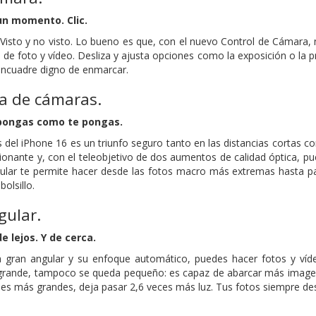
 un momento. Clic.
? Visto y no visto. Lo bueno es que, con el nuevo Control de Cámara
 de foto y vídeo. Desliza y ajusta opciones como la exposición o la
 encuadre digno de enmarcar.
a de cámaras.
 pongas como te pongas.
 del iPhone 16 es un triunfo seguro tanto en las distancias cortas 
onante y, con el teleobjetivo de dos aumentos de calidad óptica, pue
ngular te permite hacer desde las fotos macro más extremas hasta 
bolsillo.
gular.
 lejos. Y de cerca.
ra gran angular y su enfoque automático, puedes hacer fotos y ví
grande, tampoco se queda pequeño: es capaz de abarcar más imagen
les más grandes, deja pasar 2,6 veces más luz. Tus fotos siempre des