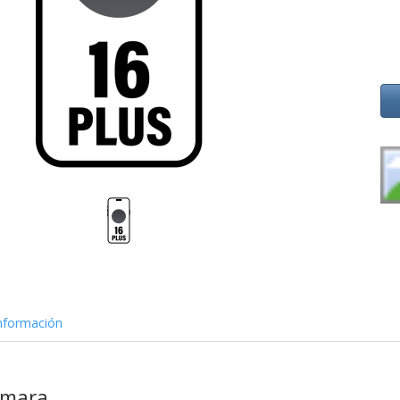
nformación
ámara.