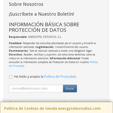
Sobre Nosotros
¡Suscríbete a Nuestro Boletín!
INFORMACIÓN BÁSICA SOBRE
PROTECCIÓN DE DATOS
Responsable
: ENERGYTEL ESTUDIOS, S.L.
Finalidad
: Responder las consultas planteadas por el usuario y enviarle la
información solicitada;
Legitimación
: Consentimiento del usuario;
Destinatarios
: Solo se realizan cesiones si existe una obligación legal;
Derechos
: Acceder, rectificar y suprimir, así como otros derechos, como se
indica en la información adicional;
Información Adicional
: Puede
consultar la información completa de Protección de Datos en nuestra
Política
de Privacidad
.
He leído y acepto la
Política de Privacidad
.
Enviar
Contacto
Información Legal
Política Privacidad
Política de Cookies
Política de Cookies de tienda.energytelestudios.com