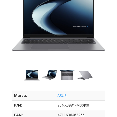
Marca:
ASUS
P/N:
90NX0981-M00JX0
EAN:
4711636463256