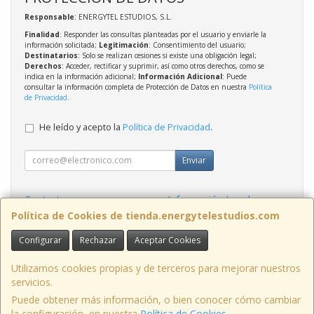
Responsable
: ENERGYTEL ESTUDIOS, S.L.
Finalidad
: Responder las consultas planteadas por el usuario y enviarle la
información solicitada;
Legitimación
: Consentimiento del usuario;
Destinatarios
: Solo se realizan cesiones si existe una obligación legal;
Derechos
: Acceder, rectificar y suprimir, así como otros derechos, como se
indica en la información adicional;
Información Adicional
: Puede
consultar la información completa de Protección de Datos en nuestra
Política
de Privacidad
.
He leído y acepto la
Política de Privacidad
.
Enviar
Contacto
Información Legal
Política Privacidad
Política de Cookies
Política de Cookies de tienda.energytelestudios.com
Configurar
Rechazar
Aceptar Cookies
Contacto
tienda@energytelestudios.com
Utilizamos cookies propias y de terceros para mejorar nuestros
servicios.
Puede obtener más información, o bien conocer cómo cambiar
la configuración, en nuestra
Política de Cookies
.