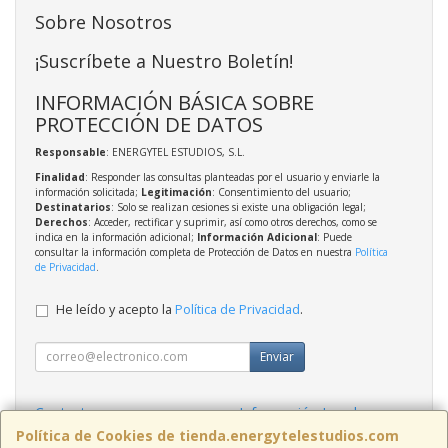
Sobre Nosotros
¡Suscríbete a Nuestro Boletín!
INFORMACIÓN BÁSICA SOBRE
PROTECCIÓN DE DATOS
Responsable
: ENERGYTEL ESTUDIOS, S.L.
Finalidad
: Responder las consultas planteadas por el usuario y enviarle la
información solicitada;
Legitimación
: Consentimiento del usuario;
Destinatarios
: Solo se realizan cesiones si existe una obligación legal;
Derechos
: Acceder, rectificar y suprimir, así como otros derechos, como se
indica en la información adicional;
Información Adicional
: Puede
consultar la información completa de Protección de Datos en nuestra
Política
de Privacidad
.
He leído y acepto la
Política de Privacidad
.
Enviar
Contacto
Información Legal
Política Privacidad
Política de Cookies
Política de Cookies de tienda.energytelestudios.com