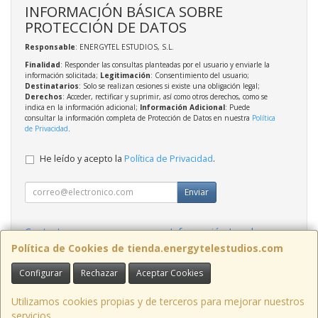
INFORMACIÓN BÁSICA SOBRE
PROTECCIÓN DE DATOS
Responsable
: ENERGYTEL ESTUDIOS, S.L.
Finalidad
: Responder las consultas planteadas por el usuario y enviarle la
información solicitada;
Legitimación
: Consentimiento del usuario;
Destinatarios
: Solo se realizan cesiones si existe una obligación legal;
Derechos
: Acceder, rectificar y suprimir, así como otros derechos, como se
indica en la información adicional;
Información Adicional
: Puede
consultar la información completa de Protección de Datos en nuestra
Política
de Privacidad
.
He leído y acepto la
Política de Privacidad
.
Enviar
Contacto
Información Legal
Política Privacidad
Política de Cookies
Política de Cookies de tienda.energytelestudios.com
Configurar
Rechazar
Aceptar Cookies
Contacto
tienda@energytelestudios.com
Utilizamos cookies propias y de terceros para mejorar nuestros
servicios.