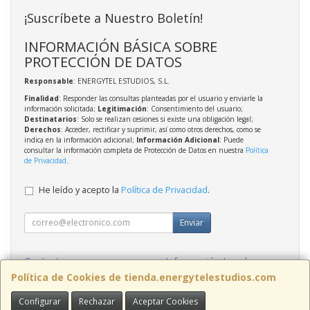
¡Suscríbete a Nuestro Boletín!
INFORMACIÓN BÁSICA SOBRE
PROTECCIÓN DE DATOS
Responsable
: ENERGYTEL ESTUDIOS, S.L.
Finalidad
: Responder las consultas planteadas por el usuario y enviarle la
información solicitada;
Legitimación
: Consentimiento del usuario;
Destinatarios
: Solo se realizan cesiones si existe una obligación legal;
Derechos
: Acceder, rectificar y suprimir, así como otros derechos, como se
indica en la información adicional;
Información Adicional
: Puede
consultar la información completa de Protección de Datos en nuestra
Política
de Privacidad
.
He leído y acepto la
Política de Privacidad
.
Enviar
Contacto
Información Legal
Política Privacidad
Política de Cookies
Política de Cookies de tienda.energytelestudios.com
Configurar
Rechazar
Aceptar Cookies
Contacto