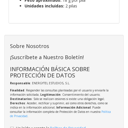
Peso aproximado:
18 g por pila
Unidades incluidas:
2 pilas
Sobre Nosotros
¡Suscríbete a Nuestro Boletín!
INFORMACIÓN BÁSICA SOBRE
PROTECCIÓN DE DATOS
Responsable
: ENERGYTEL ESTUDIOS, S.L.
Finalidad
: Responder las consultas planteadas por el usuario y enviarle la
información solicitada;
Legitimación
: Consentimiento del usuario;
Destinatarios
: Solo se realizan cesiones si existe una obligación legal;
Derechos
: Acceder, rectificar y suprimir, así como otros derechos, como se
indica en la información adicional;
Información Adicional
: Puede
consultar la información completa de Protección de Datos en nuestra
Política
de Privacidad
.