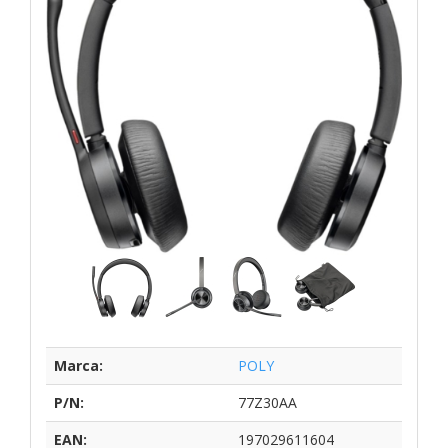
Marca:
POLY
P/N:
77Z30AA
EAN:
197029611604