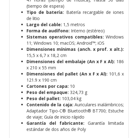
(tiempo de espera)
Tipo de batería:
Batería recargable de iones
de litio
Largo del cable:
1,5 metros
Forma de audífono:
Interno (estéreo)
Sistemas operativos compatibles:
Windows
11; Windows 10; macOS; Android™; iOS
Dimensiones mínimas (anch. x prof. x alt.):
15,5 x 6,7 x 18,2 cm
Dimensiones del embalaje (An x F x Al):
186
x 210 x 55 mm
Dimensiones del pallet (An x F x Al):
101,6 x
121.9 x 190 cm
Cartones por capa:
10
Peso del empaque:
324,73 g
Peso del pallet:
103,04 kg
Contenido de la caja:
Auriculares inalámbricos;
Adaptador Tipo-C® Bluetooth® BT700; Estuche
de viaje; Guía de inicio rápido
Garantía del fabricante:
Garantía limitada
estándar de dos años de Poly