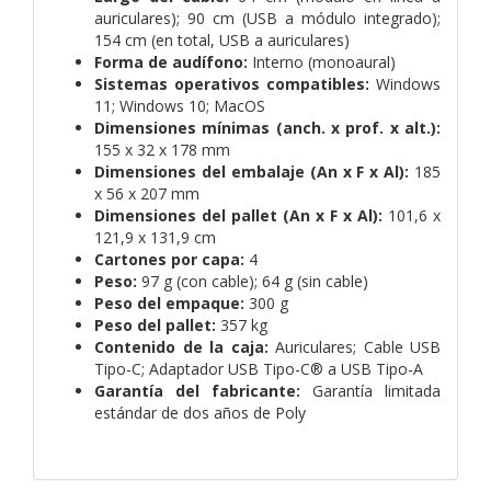
auriculares); 90 cm (USB a módulo integrado);
154 cm (en total, USB a auriculares)
Forma de audífono:
Interno (monoaural)
Sistemas operativos compatibles:
Windows
11; Windows 10; MacOS
Dimensiones mínimas (anch. x prof. x alt.):
155 x 32 x 178 mm
Dimensiones del embalaje (An x F x Al):
185
x 56 x 207 mm
Dimensiones del pallet (An x F x Al):
101,6 x
121,9 x 131,9 cm
Cartones por capa:
4
Peso:
97 g (con cable); 64 g (sin cable)
Peso del empaque:
300 g
Peso del pallet:
357 kg
Contenido de la caja:
Auriculares; Cable USB
Tipo-C; Adaptador USB Tipo-C® a USB Tipo-A
Garantía del fabricante:
Garantía limitada
estándar de dos años de Poly