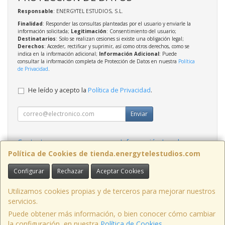
Responsable
: ENERGYTEL ESTUDIOS, S.L.
Finalidad
: Responder las consultas planteadas por el usuario y enviarle la
información solicitada;
Legitimación
: Consentimiento del usuario;
Destinatarios
: Solo se realizan cesiones si existe una obligación legal;
Derechos
: Acceder, rectificar y suprimir, así como otros derechos, como se
indica en la información adicional;
Información Adicional
: Puede
consultar la información completa de Protección de Datos en nuestra
Política
de Privacidad
.
He leído y acepto la
Política de Privacidad
.
Enviar
Contacto
Información Legal
Política Privacidad
Política de Cookies
Política de Cookies de tienda.energytelestudios.com
Configurar
Rechazar
Aceptar Cookies
Contacto
tienda@energytelestudios.com
Utilizamos cookies propias y de terceros para mejorar nuestros
servicios.
Puede obtener más información, o bien conocer cómo cambiar
la configuración, en nuestra
Política de Cookies
.