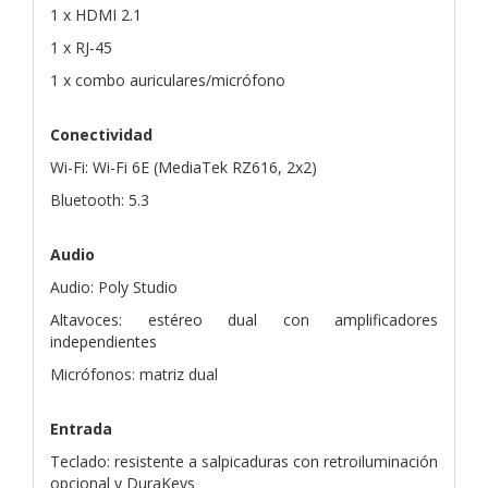
1 x HDMI 2.1
1 x RJ-45
1 x combo auriculares/micrófono
Conectividad
Wi-Fi: Wi-Fi 6E (MediaTek RZ616, 2x2)
Bluetooth: 5.3
Audio
Audio: Poly Studio
Altavoces: estéreo dual con amplificadores
independientes
Micrófonos: matriz dual
Entrada
Teclado: resistente a salpicaduras con retroiluminación
opcional y DuraKeys