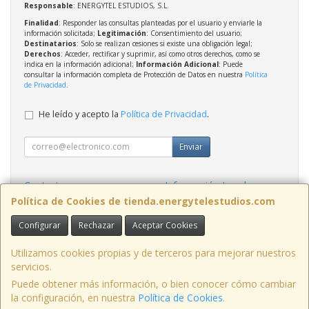
Responsable
: ENERGYTEL ESTUDIOS, S.L.
Finalidad
: Responder las consultas planteadas por el usuario y enviarle la
información solicitada;
Legitimación
: Consentimiento del usuario;
Destinatarios
: Solo se realizan cesiones si existe una obligación legal;
Derechos
: Acceder, rectificar y suprimir, así como otros derechos, como se
indica en la información adicional;
Información Adicional
: Puede
consultar la información completa de Protección de Datos en nuestra
Política
de Privacidad
.
He leído y acepto la
Política de Privacidad
.
Enviar
Contacto
Información Legal
Política Privacidad
Política de Cookies
Política de Cookies de tienda.energytelestudios.com
Configurar
Rechazar
Aceptar Cookies
Contacto
tienda@energytelestudios.com
Utilizamos cookies propias y de terceros para mejorar nuestros
servicios.
Puede obtener más información, o bien conocer cómo cambiar
la configuración, en nuestra
Política de Cookies
.
, , , , España. - C.I.F.: B02569739 - Tfno: