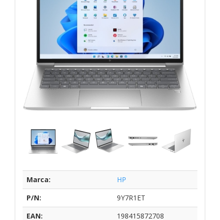
Marca:
HP
P/N:
9Y7R1ET
EAN:
198415872708