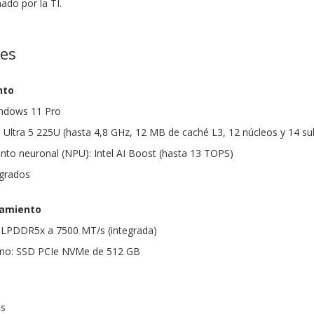
ado por la TI.
nes
nto
indows 11 Pro
e Ultra 5 225U (hasta 4,8 GHz, 12 MB de caché L3, 12 núcleos y 14 s
to neuronal (NPU): Intel AI Boost (hasta 13 TOPS)
egrados
amiento
LPDDR5x a 7500 MT/s (integrada)
rno: SSD PCIe NVMe de 512 GB
as