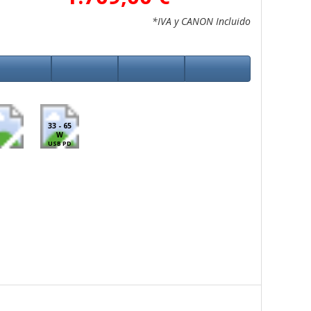
*IVA y CANON Incluido
33 - 65
W
USB PD