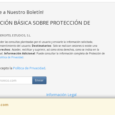
e a Nuestro Boletín!
CIÓN BÁSICA SOBRE PROTECCIÓN DE
NERGYTEL ESTUDIOS, S.L.
der las consultas planteadas por el usuario y enviarle la información solicitada;
onsentimiento del usuario;
Destinatarios
: Solo se realizan cesiones si existe una
rechos
: Acceder, rectificar y suprimir, así como otros derechos, como se indica en la
nal;
Información Adicional
: Puede consultar la información completa de Protección de
olítica de Privacidad
.
acepto la
Política de Privacidad
.
Enviar
Información Legal
cidad
Política de Cookies
s.com