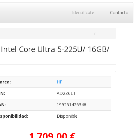
Identifícate
Contacto
 Intel Core Ultra 5-225U/ 16GB/
arca:
HP
/N:
AD2Z6ET
AN:
199251426346
sponibilidad:
Disponible
1.709,00 €