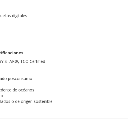
uellas digitales
tificaciones
GY STAR®, TCO Certified
iclado posconsumo
cedente de océanos
do
lados o de origen sostenible