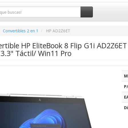
Convertibles 2 en 1
HP AD2Z6ET
ertible HP EliteBook 8 Flip G1i AD2Z6ET
.3" Táctil/ Win11 Pro
M
P
E
Di