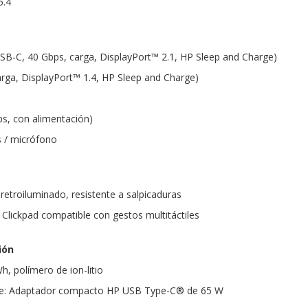
5.4
SB-C, 40 Gbps, carga, DisplayPort™ 2.1, HP Sleep and Charge)
rga, DisplayPort™ 1.4, HP Sleep and Charge)
s, con alimentación)
s / micrófono
etroiluminado, resistente a salpicaduras
 Clickpad compatible con gestos multitáctiles
ión
h, polímero de ion-litio
nte: Adaptador compacto HP USB Type-C® de 65 W