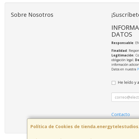
Sobre Nosotros
¡Suscríbet
INFORMA
DATOS
Responsable
: E
Finalidad
: Respon
Legitimación
: C
obligación legal;
De
información adicio
Datos en nuestra
P
He leído y 
Contacto
Política Priva
Política de Cookies de tienda.energytelestudio