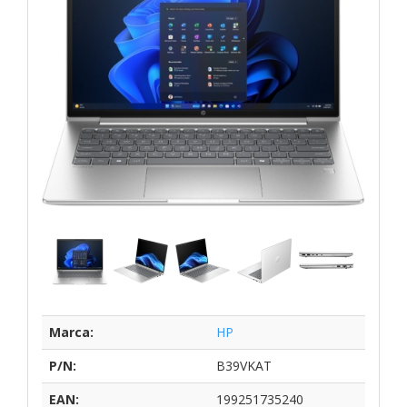
Marca:
HP
P/N:
B39VKAT
EAN:
199251735240