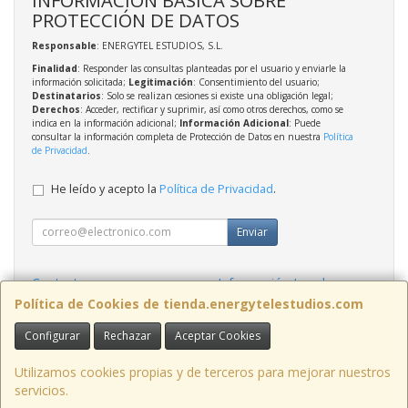
PROTECCIÓN DE DATOS
Responsable
: ENERGYTEL ESTUDIOS, S.L.
Finalidad
: Responder las consultas planteadas por el usuario y enviarle la
información solicitada;
Legitimación
: Consentimiento del usuario;
Destinatarios
: Solo se realizan cesiones si existe una obligación legal;
Derechos
: Acceder, rectificar y suprimir, así como otros derechos, como se
indica en la información adicional;
Información Adicional
: Puede
consultar la información completa de Protección de Datos en nuestra
Política
de Privacidad
.
He leído y acepto la
Política de Privacidad
.
Enviar
Contacto
Información Legal
Política Privacidad
Política de Cookies
Política de Cookies de tienda.energytelestudios.com
Configurar
Rechazar
Aceptar Cookies
Contacto
tienda@energytelestudios.com
Utilizamos cookies propias y de terceros para mejorar nuestros
servicios.