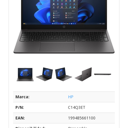
Marca:
HP
P/N:
C14Q3ET
EAN:
199485661100