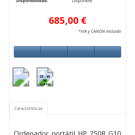
Disponibilidad:
Disponible
685,00 €
*IVA y CANON Incluido
33 - 65
W
USB PD
Características
Ordenador portátil HP 250R G10