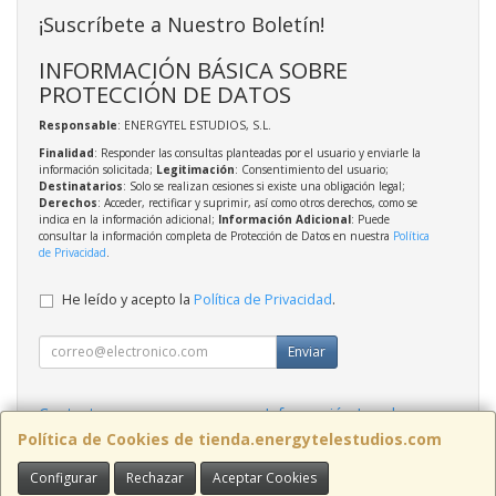
¡Suscríbete a Nuestro Boletín!
INFORMACIÓN BÁSICA SOBRE
PROTECCIÓN DE DATOS
Responsable
: ENERGYTEL ESTUDIOS, S.L.
Finalidad
: Responder las consultas planteadas por el usuario y enviarle la
información solicitada;
Legitimación
: Consentimiento del usuario;
Destinatarios
: Solo se realizan cesiones si existe una obligación legal;
Derechos
: Acceder, rectificar y suprimir, así como otros derechos, como se
indica en la información adicional;
Información Adicional
: Puede
consultar la información completa de Protección de Datos en nuestra
Política
de Privacidad
.
He leído y acepto la
Política de Privacidad
.
Enviar
Contacto
Información Legal
Política Privacidad
Política de Cookies
Política de Cookies de tienda.energytelestudios.com
Configurar
Rechazar
Aceptar Cookies
Contacto