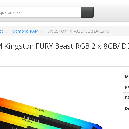
es
Memoria RAM
KINGSTON KF432C16BB2AK2/16
Kingston FURY Beast RGB 2 x 8GB/ D
M
P
E
Di