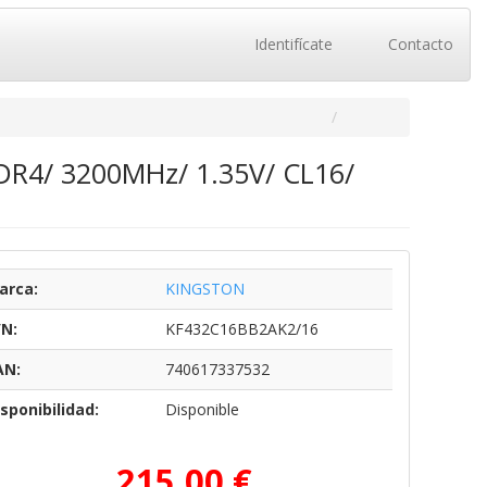
Identifícate
Contacto
DR4/ 3200MHz/ 1.35V/ CL16/
arca:
KINGSTON
/N:
KF432C16BB2AK2/16
AN:
740617337532
sponibilidad:
Disponible
215,00 €