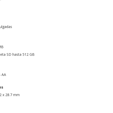
pulgadas
MB
jeta SD hasta 512 GB
s AA
es
.2 x 28.7 mm