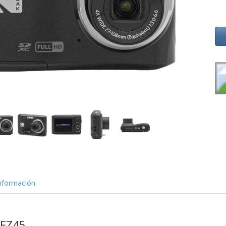
nformación
 FZ45