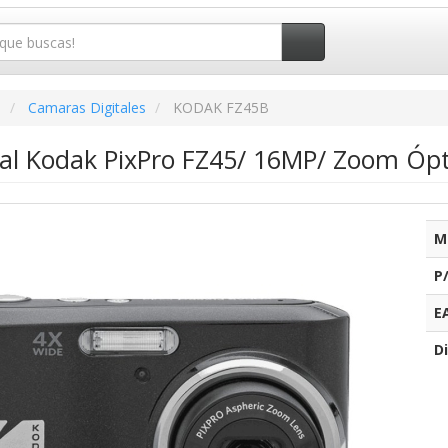
o
Camaras Digitales
KODAK FZ45B
al Kodak PixPro FZ45/ 16MP/ Zoom Ópt
M
P
E
Di