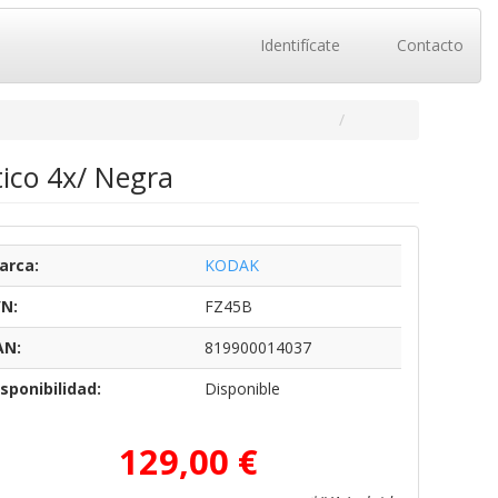
Identifícate
Contacto
ico 4x/ Negra
arca:
KODAK
/N:
FZ45B
AN:
819900014037
sponibilidad:
Disponible
129,00 €