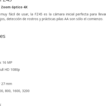
 Zoom óptico 4X
 muy fácil de usar, la FZ45 es la cámara inicial perfecta para lle
jos, detección de rostros y prácticas pilas AA son sólo el comienzo.
nes
a: 16 MP
Full HD 1080p
ar 27 mm
400, 800, 1600, 3200
í