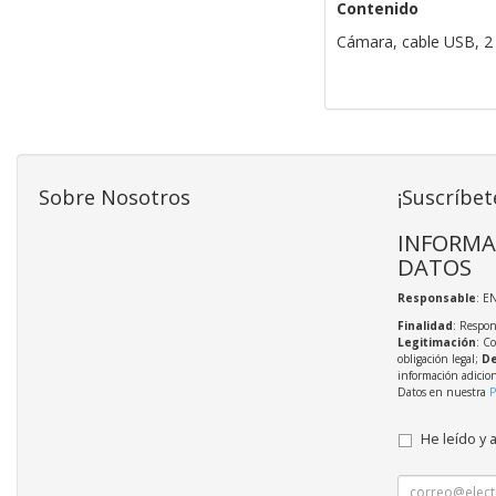
Contenido
Cámara, cable USB, 2 p
Sobre Nosotros
¡Suscríbet
INFORMA
DATOS
Responsable
: E
Finalidad
: Respon
Legitimación
: C
obligación legal;
De
información adicio
Datos en nuestra
P
He leído y 