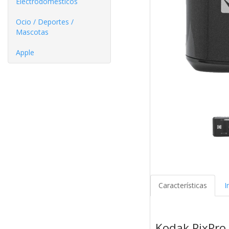
Electrodomésticos
Ocio / Deportes /
Mascotas
Apple
Características
I
Kodak PixPro