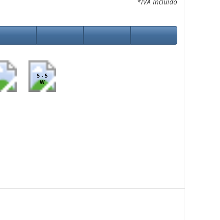
*IVA Incluido
5 - 5
W