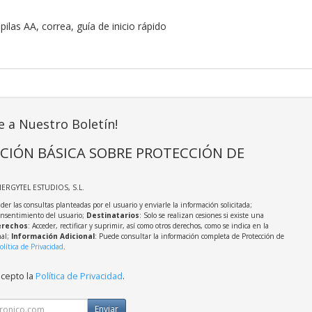
ilas AA, correa, guía de inicio rápido
e a Nuestro Boletín!
CIÓN BÁSICA SOBRE PROTECCIÓN DE
NERGYTEL ESTUDIOS, S.L.
der las consultas planteadas por el usuario y enviarle la información solicitada;
onsentimiento del usuario;
Destinatarios
: Solo se realizan cesiones si existe una
rechos
: Acceder, rectificar y suprimir, así como otros derechos, como se indica en la
nal;
Información Adicional
: Puede consultar la información completa de Protección de
olítica de Privacidad
.
acepto la
Política de Privacidad
.
Enviar