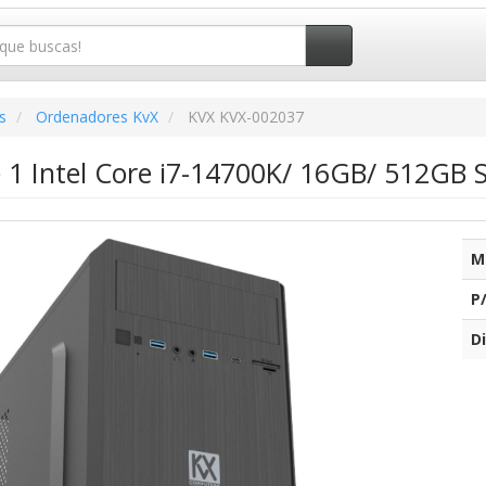
s
Ordenadores KvX
KVX KVX-002037
 1 Intel Core i7-14700K/ 16GB/ 512GB 
M
P
Di