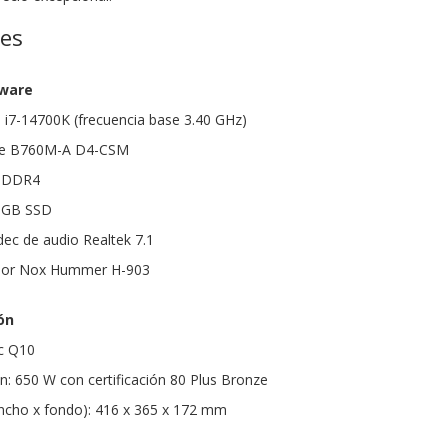
nes
dware
e i7-14700K (frecuencia base 3.40 GHz)
ime B760M-A D4-CSM
 DDR4
 GB SSD
dec de audio Realtek 7.1
ador Nox Hummer H-903
ón
ec Q10
n: 650 W con certificación 80 Plus Bronze
ancho x fondo): 416 x 365 x 172 mm