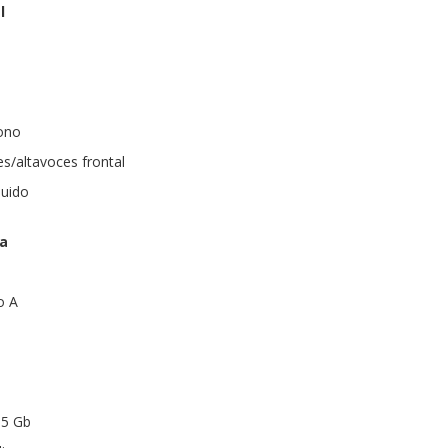
l
fono
es/altavoces frontal
luido
ra
o A
.5 Gb