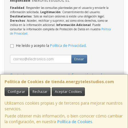
Responsable
: ENERGYTEL ESTUDIOS, S.L.
Finalidad
: Responder las consultas planteadas por el usuario y enviarle la
información solicitada;
Legitimación
: Consentimiento del usuario;
Destinatarios
: Solo se realizan cesiones si existe una obligación legal;
Derechos
: Acceder, rectificar y suprimir, así como otros derechos, como se
indica en la información adicional;
Información Adicional
: Puede
consultar la información completa de Protección de Datos en nuestra
Política
de Privacidad
.
He leído y acepto la
Política de Privacidad
.
Enviar
Contacto
Información Legal
Política Privacidad
Política de Cookies
Política de Cookies de tienda.energytelestudios.com
Configurar
Rechazar
Aceptar Cookies
Contacto
tienda@energytelestudios.com
Utilizamos cookies propias y de terceros para mejorar nuestros
servicios.
Puede obtener más información, o bien conocer cómo cambiar
la configuración, en nuestra
Política de Cookies
.
, , , , España. - C.I.F.: B02569739 - Tfno: