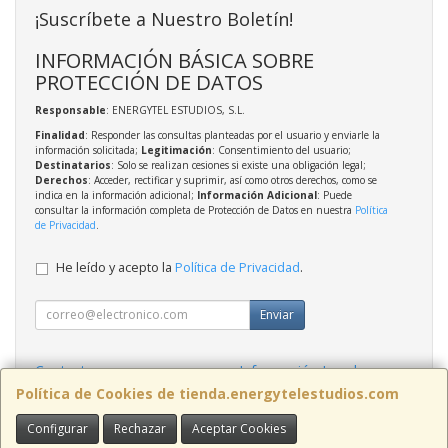
¡Suscríbete a Nuestro Boletín!
INFORMACIÓN BÁSICA SOBRE
PROTECCIÓN DE DATOS
Responsable
: ENERGYTEL ESTUDIOS, S.L.
Finalidad
: Responder las consultas planteadas por el usuario y enviarle la
información solicitada;
Legitimación
: Consentimiento del usuario;
Destinatarios
: Solo se realizan cesiones si existe una obligación legal;
Derechos
: Acceder, rectificar y suprimir, así como otros derechos, como se
indica en la información adicional;
Información Adicional
: Puede
consultar la información completa de Protección de Datos en nuestra
Política
de Privacidad
.
He leído y acepto la
Política de Privacidad
.
Enviar
Contacto
Información Legal
Política Privacidad
Política de Cookies
Política de Cookies de tienda.energytelestudios.com
Configurar
Rechazar
Aceptar Cookies
Contacto