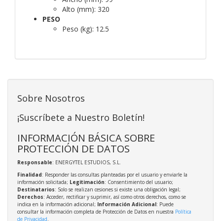
Alto (mm):
320
PESO
Peso (kg):
12.5
Sobre Nosotros
¡Suscríbete a Nuestro Boletín!
INFORMACIÓN BÁSICA SOBRE
PROTECCIÓN DE DATOS
Responsable
: ENERGYTEL ESTUDIOS, S.L.
Finalidad
: Responder las consultas planteadas por el usuario y enviarle la
información solicitada;
Legitimación
: Consentimiento del usuario;
Destinatarios
: Solo se realizan cesiones si existe una obligación legal;
Derechos
: Acceder, rectificar y suprimir, así como otros derechos, como se
indica en la información adicional;
Información Adicional
: Puede
consultar la información completa de Protección de Datos en nuestra
Política
de Privacidad
.