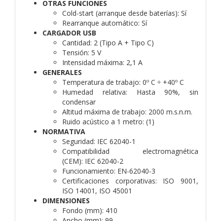
OTRAS FUNCIONES
Cold-start (arranque desde baterías):
Sí
Rearranque automático:
Sí
CARGADOR USB
Cantidad:
2 (Tipo A + Tipo C)
Tensión:
5 V
Intensidad máxima:
2,1 A
GENERALES
Temperatura de trabajo:
0º C ÷ +40º C
Humedad relativa:
Hasta 90%, sin
condensar
Altitud máxima de trabajo:
2000 m.s.n.m.
Ruido acústico a 1 metro:
(1)
NORMATIVA
Seguridad:
IEC 62040-1
Compatibilidad electromagnética
(CEM):
IEC 62040-2
Funcionamiento:
EN-62040-3
Certificaciones corporativas:
ISO 9001,
ISO 14001, ISO 45001
DIMENSIONES
Fondo (mm):
410
Ancho (mm):
99