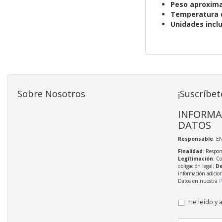
Peso aproxim
Temperatura 
Unidades inclu
Sobre Nosotros
¡Suscríbet
INFORMA
DATOS
Responsable
: E
Finalidad
: Respon
Legitimación
: C
obligación legal;
De
información adicio
Datos en nuestra
P
He leído y 