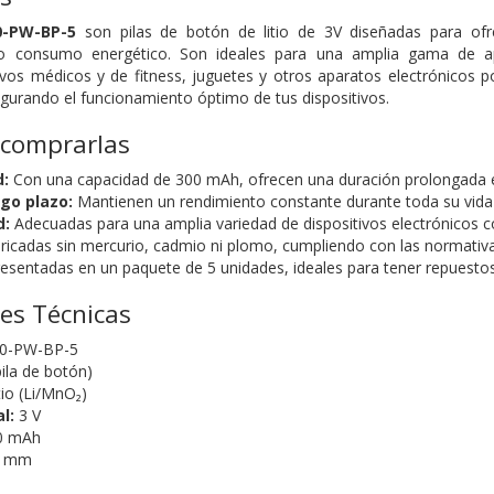
0-PW-BP-5
son pilas de botón de litio de 3V diseñadas para ofre
 consumo energético. Son ideales para una amplia gama de apl
tivos médicos y de fitness, juguetes y otros aparatos electrónicos po
segurando el funcionamiento óptimo de tus dispositivos.
 comprarlas
d:
Con una capacidad de 300 mAh, ofrecen una duración prolongada e
rgo plazo:
Mantienen un rendimiento constante durante toda su vida ú
d:
Adecuadas para una amplia variedad de dispositivos electrónicos 
ricadas sin mercurio, cadmio ni plomo, cumpliendo con las normativ
esentadas en un paquete de 5 unidades, ideales para tener repuestos
nes Técnicas
0-PW-BP-5
ila de botón)
tio (Li/MnO₂)
l:
3 V
0 mAh
5 mm