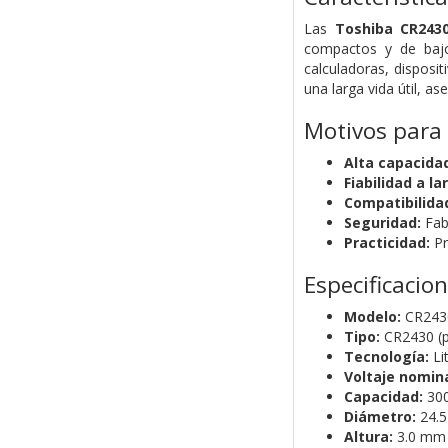
Las
Toshiba CR243
compactos y de bajo
calculadoras, disposi
una larga vida útil, a
Motivos para
Alta capacida
Fiabilidad a la
Compatibilida
Seguridad:
Fab
Practicidad:
Pr
Especificacio
Modelo:
CR243
Tipo:
CR2430 (p
Tecnología:
Li
Voltaje nomina
Capacidad:
30
Diámetro:
24.
Altura:
3.0 mm