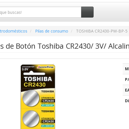
ctrodomésticos
Pilas de consumo
TOSHIBA CR2430-PW-BP-5
as de Botón Toshiba CR2430/ 3V/ Alcali
M
P
E
Di