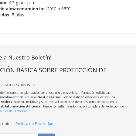
ado:
4.5 g por pila
de almacenamiento:
-20°C a 65°C
idas:
5 pilas
e a Nuestro Boletín!
CIÓN BÁSICA SOBRE PROTECCIÓN DE
NERGYTEL ESTUDIOS, S.L.
der las consultas planteadas por el usuario y enviarle la información solicitada;
onsentimiento del usuario;
Destinatarios
: Solo se realizan cesiones si existe una
rechos
: Acceder, rectificar y suprimir, así como otros derechos, como se indica en la
nal;
Información Adicional
: Puede consultar la información completa de Protección de
olítica de Privacidad
.
acepto la
Política de Privacidad
.