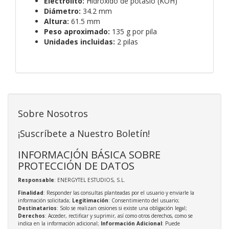
Electrolito:
Hidróxido de potasio (KOH)
Diámetro:
34.2 mm
Altura:
61.5 mm
Peso aproximado:
135 g por pila
Unidades incluidas:
2 pilas
Sobre Nosotros
¡Suscríbete a Nuestro Boletín!
INFORMACIÓN BÁSICA SOBRE
PROTECCIÓN DE DATOS
Responsable
: ENERGYTEL ESTUDIOS, S.L.
Finalidad
: Responder las consultas planteadas por el usuario y enviarle la
información solicitada;
Legitimación
: Consentimiento del usuario;
Destinatarios
: Solo se realizan cesiones si existe una obligación legal;
Derechos
: Acceder, rectificar y suprimir, así como otros derechos, como se
indica en la información adicional;
Información Adicional
: Puede