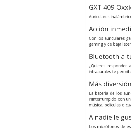
GXT 409 Oxxi
Auriculares inalámbri
Acción inmed
Con los auriculares g
gaming y de baja laten
Bluetooth a tu
¿Quieres responder a
intraaurales te permit
Más diversión
La batería de los aur
ininterrumpido con un
música, películas o cu
A nadie le gus
Los micrófonos de est