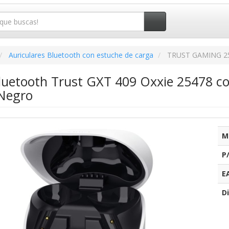
Auriculares Bluetooth con estuche de carga
TRUST GAMING 2
Bluetooth Trust GXT 409 Oxxie 25478 c
 Negro
M
P
E
Di