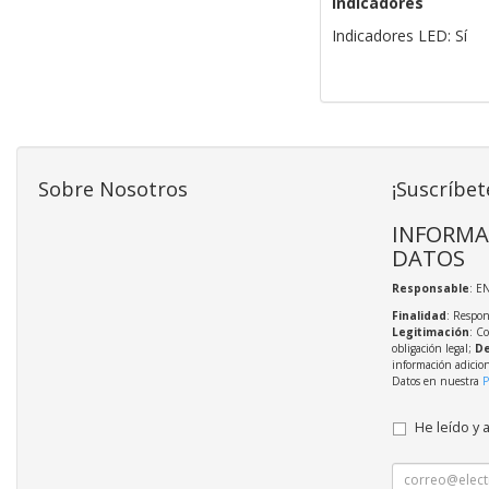
Indicadores
Indicadores LED: Sí
Sobre Nosotros
¡Suscríbet
INFORMA
DATOS
Responsable
: E
Finalidad
: Respon
Legitimación
: C
obligación legal;
De
información adicio
Datos en nuestra
P
He leído y 