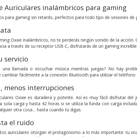
e Auriculares inalámbricos para gaming
cos para gaming sin retardo, perfectos para todo tipo de sesiones de
iata
aming Oxxie inalámbricos, no te perderás ningún sonido de la acción.
cia a través de su receptor USB-C, disfrutarás de un gaming increíble 
 servicio
 una llamada o escuchar música mientras juegas? No hay problem
e cambiar fácilmente a la conexión Bluetooth para utilizar el teléfono 
, menos interrupciones
iculares Oxxie es duradera y potente. Así es muy fácil disfrutar de
a sola carga y hasta 42 horas si se utiliza la funda con carga incl
alquier otra cosa… hasta cuando tú digas.
ta el ruido
os auriculares otorgan el protagonismo a lo más importante: tu vo