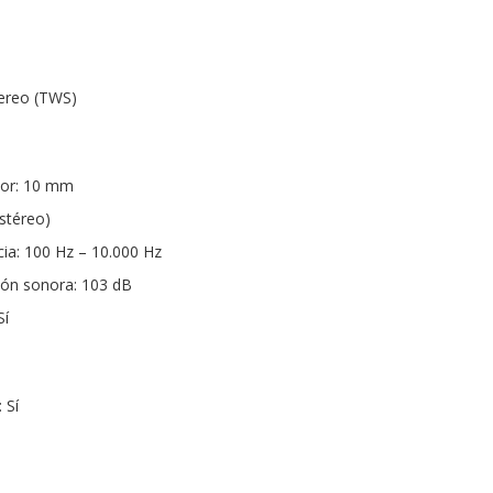
tereo (TWS)
dor: 10 mm
estéreo)
ia: 100 Hz – 10.000 Hz
ión sonora: 103 dB
Sí
 Sí