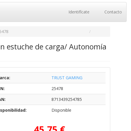
Identifícate
Contacto
5478
on estuche de carga/ Autonomía
arca:
TRUST GAMING
/N:
25478
AN:
8713439254785
sponibilidad:
Disponible
45,75 €