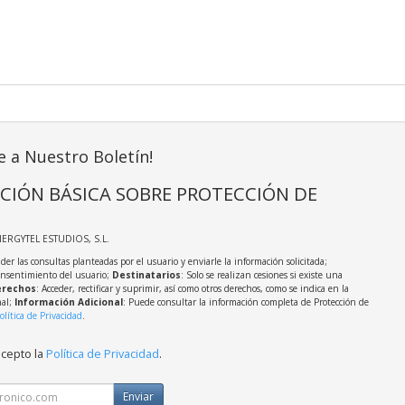
e a Nuestro Boletín!
CIÓN BÁSICA SOBRE PROTECCIÓN DE
NERGYTEL ESTUDIOS, S.L.
der las consultas planteadas por el usuario y enviarle la información solicitada;
onsentimiento del usuario;
Destinatarios
: Solo se realizan cesiones si existe una
rechos
: Acceder, rectificar y suprimir, así como otros derechos, como se indica en la
nal;
Información Adicional
: Puede consultar la información completa de Protección de
olítica de Privacidad
.
acepto la
Política de Privacidad
.
Enviar