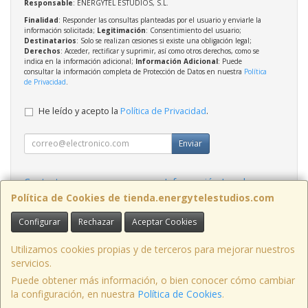
Responsable
: ENERGYTEL ESTUDIOS, S.L.
Finalidad
: Responder las consultas planteadas por el usuario y enviarle la
información solicitada;
Legitimación
: Consentimiento del usuario;
Destinatarios
: Solo se realizan cesiones si existe una obligación legal;
Derechos
: Acceder, rectificar y suprimir, así como otros derechos, como se
indica en la información adicional;
Información Adicional
: Puede
consultar la información completa de Protección de Datos en nuestra
Política
de Privacidad
.
He leído y acepto la
Política de Privacidad
.
Enviar
Contacto
Información Legal
Política Privacidad
Política de Cookies
Política de Cookies de tienda.energytelestudios.com
Configurar
Rechazar
Aceptar Cookies
Contacto
tienda@energytelestudios.com
Utilizamos cookies propias y de terceros para mejorar nuestros
servicios.
Puede obtener más información, o bien conocer cómo cambiar
la configuración, en nuestra
Política de Cookies
.
, , , , España. - C.I.F.: B02569739 - Tfno: