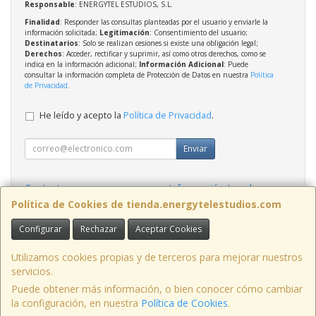
Responsable
: ENERGYTEL ESTUDIOS, S.L.
Finalidad
: Responder las consultas planteadas por el usuario y enviarle la
información solicitada;
Legitimación
: Consentimiento del usuario;
Destinatarios
: Solo se realizan cesiones si existe una obligación legal;
Derechos
: Acceder, rectificar y suprimir, así como otros derechos, como se
indica en la información adicional;
Información Adicional
: Puede
consultar la información completa de Protección de Datos en nuestra
Política
de Privacidad
.
He leído y acepto la
Política de Privacidad
.
Enviar
Contacto
Información Legal
Política Privacidad
Política de Cookies
Política de Cookies de tienda.energytelestudios.com
Configurar
Rechazar
Aceptar Cookies
Contacto
tienda@energytelestudios.com
Utilizamos cookies propias y de terceros para mejorar nuestros
servicios.
Puede obtener más información, o bien conocer cómo cambiar
la configuración, en nuestra
Política de Cookies
.
, , , , España. - C.I.F.: B02569739 - Tfno: