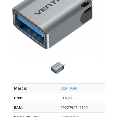
Marca:
VENTION
P/N:
CDQH0
EAN:
6922794749115