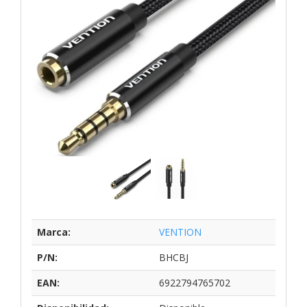
Marca:
VENTION
P/N:
BHCBJ
EAN:
6922794765702