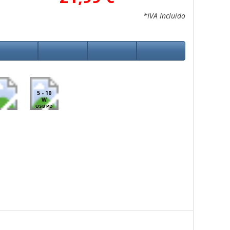
*IVA Incluido
5 - 10
W
USB PD