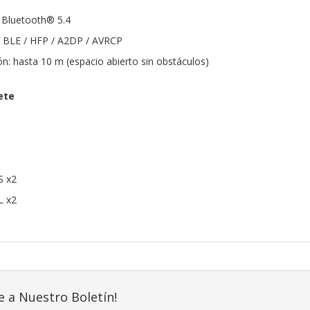
 Bluetooth® 5.4
: BLE / HFP / A2DP / AVRCP
: hasta 10 m (espacio abierto sin obstáculos)
ete
S x2
L x2
e a Nuestro Boletín!