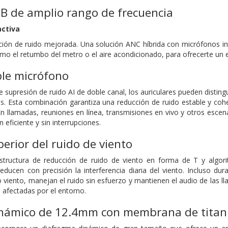
B de amplio rango de frecuencia
activa
ción de ruido mejorada. Una solución ANC híbrida con micrófonos in
omo el retumbo del metro o el aire acondicionado, para ofrecerte un
ble micrófono
e supresión de ruido AI de doble canal, los auriculares pueden distingu
. Esta combinación garantiza una reducción de ruido estable y coher
 En llamadas, reuniones en línea, transmisiones en vivo y otros escen
eficiente y sin interrupciones.
erior del ruido de viento
tructura de reducción de ruido de viento en forma de T y algorit
educen con precisión la interferencia diaria del viento. Incluso dura
viento, manejan el ruido sin esfuerzo y mantienen el audio de las l
n afectadas por el entorno.
námico de 12.4mm con membrana de titan