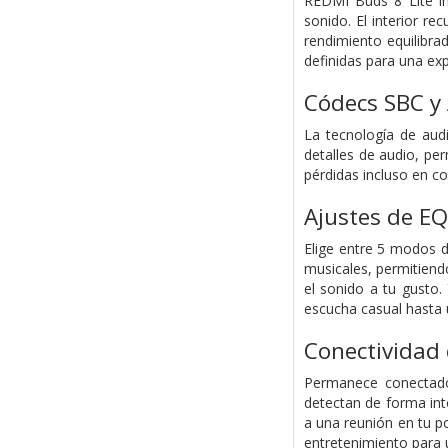
REDMI Buds 8 Lite i
sonido. El interior r
rendimiento equilibra
definidas para una ex
Códecs SBC y
La tecnología de audi
detalles de audio, pe
pérdidas incluso en co
Ajustes de EQ
Elige entre 5 modos d
musicales, permitiend
el sonido a tu gusto.
escucha casual hasta u
Conectividad 
Permanece conectado 
detectan de forma int
a una reunión en tu po
entretenimiento para u