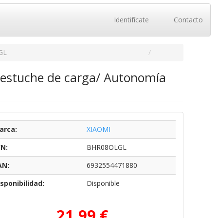
Identifícate
Contacto
GL
n estuche de carga/ Autonomía
arca:
XIAOMI
/N:
BHR08OLGL
AN:
6932554471880
sponibilidad:
Disponible
21,99 €