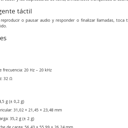
gente táctil
reproducir o pausar audio y responder o finalizar llamadas, toca 
ido.
nes
 frecuencia: 20 Hz – 20 kHz
z: 32 Ω
,5 g (± 0,2 g)
icular: 31,02 × 21,45 × 23,48 mm
rga: 35,2 g (± 2 g)
che de carga: 56,43 × 55,99 × 26,24 mm