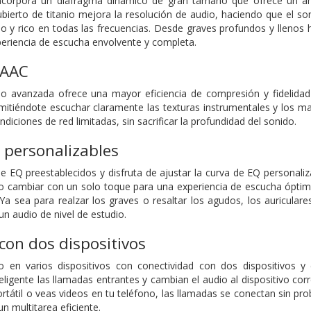
ncorpora un diafragma dinámico de gran tamaño que ofrece un am
ecubierto de titanio mejora la resolución de audio, haciendo que el s
do y rico en todas las frecuencias. Desde graves profundos y llenos 
periencia de escucha envolvente y completa.
 AAC
o avanzada ofrece una mayor eficiencia de compresión y fidelidad 
rmitiéndote escuchar claramente las texturas instrumentales y los mat
ndiciones de red limitadas, sin sacrificar la profundidad del sonido.
 personalizables
e EQ preestablecidos y disfruta de ajustar la curva de EQ personali
o cambiar con un solo toque para una experiencia de escucha óptima
 Ya sea para realzar los graves o resaltar los agudos, los auricular
n audio de nivel de estudio.
con dos dispositivos
en varios dispositivos con conectividad con dos dispositivos y
eligente las llamadas entrantes y cambian el audio al dispositivo cor
rtátil o veas videos en tu teléfono, las llamadas se conectan sin pro
n multitarea eficiente.