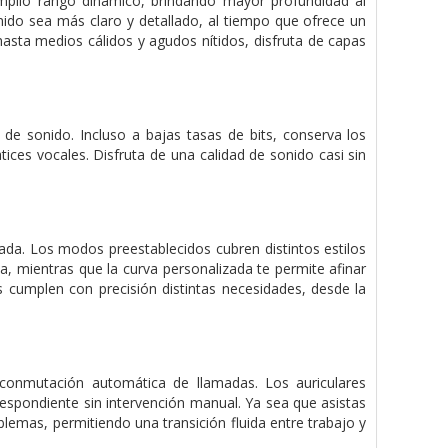
plio rango dinámico, brindando mayor profundidad al
onido sea más claro y detallado, al tiempo que ofrece un
hasta medios cálidos y agudos nítidos, disfruta de capas
de sonido. Incluso a bajas tasas de bits, conserva los
ices vocales. Disfruta de una calidad de sonido casi sin
zada. Los modos preestablecidos cubren distintos estilos
, mientras que la curva personalizada te permite afinar
es cumplen con precisión distintas necesidades, desde la
 conmutación automática de llamadas. Los auriculares
respondiente sin intervención manual. Ya sea que asistas
blemas, permitiendo una transición fluida entre trabajo y