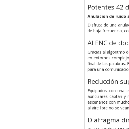
Potentes 42 d
Anulación de ruido 
Disfruta de una anula
de baja frecuencia, c
AI ENC de do
Gracias al algoritmo d
en entornos complejos
final de las palabras.
para una comunicación 
Reducción sup
Equipados con una es
auriculares captan y r
escenarios con mucho 
al aire libre no se vea
Diafragma di