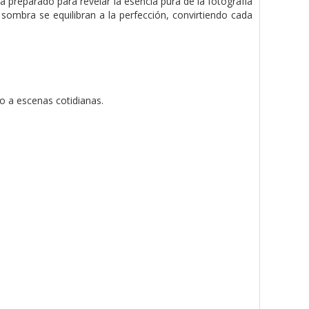
á preparado para revelar la esencia pura de la fotografía
 sombra se equilibran a la perfección, convirtiendo cada
o a escenas cotidianas.