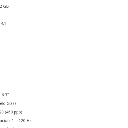
12 GB
 4.1
 6.3"
eld Glass
20 (460 ppp)
ación: 1 – 120 Hz