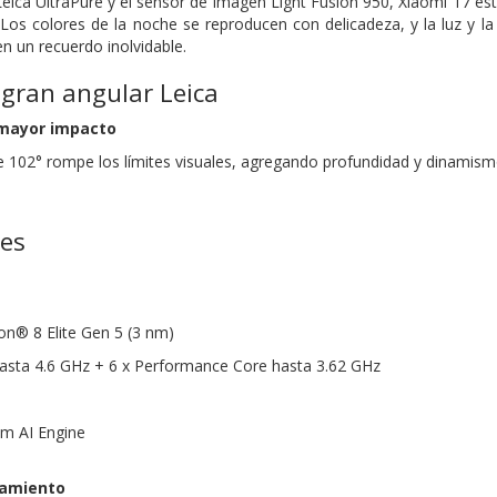
eica UltraPure y el sensor de imagen Light Fusion 950, Xiaomi 17 est
 Los colores de la noche se reproducen con delicadeza, y la luz y la
 un recuerdo inolvidable.
gran angular Leica
 mayor impacto
 102° rompe los límites visuales, agregando profundidad y dinamism
nes
n® 8 Elite Gen 5 (3 nm)
asta 4.6 GHz + 6 x Performance Core hasta 3.62 GHz
m AI Engine
amiento