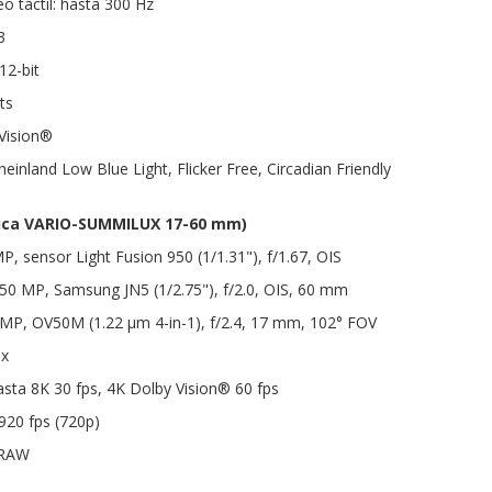
o táctil: hasta 300 Hz
3
12-bit
ts
Vision®
heinland Low Blue Light, Flicker Free, Circadian Friendly
eica VARIO-SUMMILUX 17-60 mm)
P, sensor Light Fusion 950 (1/1.31"), f/1.67, OIS
: 50 MP, Samsung JN5 (1/2.75"), f/2.0, OIS, 60 mm
0 MP, OV50M (1.22 µm 4-in-1), f/2.4, 17 mm, 102° FOV
0x
asta 8K 30 fps, 4K Dolby Vision® 60 fps
920 fps (720p)
 RAW