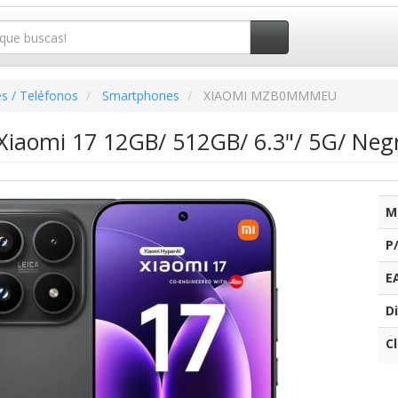
s / Teléfonos
Smartphones
XIAOMI MZB0MMMEU
iaomi 17 12GB/ 512GB/ 6.3"/ 5G/ Neg
M
P
E
Di
C