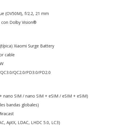
e (OV50M), f/2.2, 21 mm
s con Dolby Vision®
típica) Xiaomi Surge Battery
or cable
 W
/QC3.0/QC2.0/PD3.0/PD2.0
+ nano SIM / nano SIM + eSIM / eSIM + eSIM)
ples bandas globales)
Miracast
AC, AptX, LDAC, LHDC 5.0, LC3)