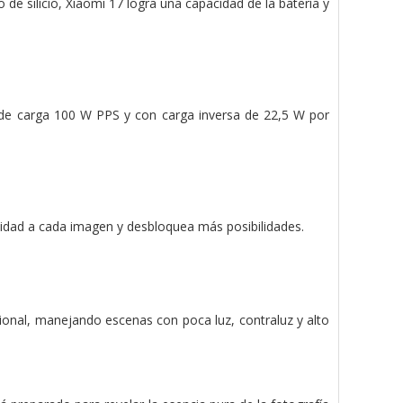
de silicio, Xiaomi 17 logra una capacidad de la batería y
r de carga 100 W PPS y con carga inversa de 22,5 W por
didad a cada imagen y desbloquea más posibilidades.
ional, manejando escenas con poca luz, contraluz y alto