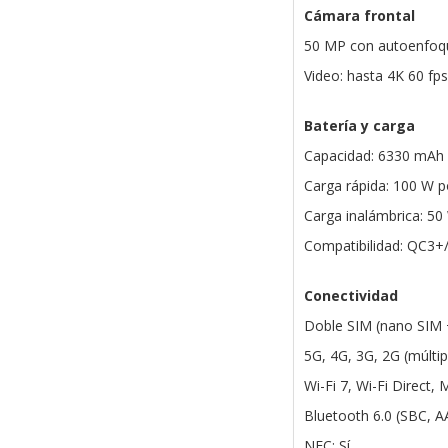
Cámara frontal
50 MP con autoenfoqu
Video: hasta 4K 60 fp
Batería y carga
Capacidad: 6330 mAh (
Carga rápida: 100 W p
Carga inalámbrica: 50
Compatibilidad: QC3+
Conectividad
Doble SIM (nano SIM 
5G, 4G, 3G, 2G (múlti
Wi-Fi 7, Wi-Fi Direct, 
Bluetooth 6.0 (SBC, A
NFC: Sí