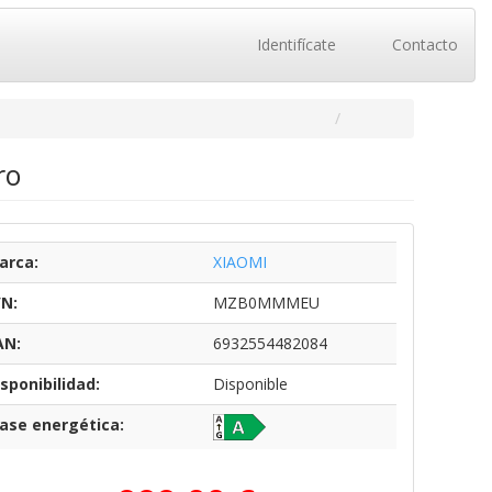
Identifícate
Contacto
ro
arca:
XIAOMI
/N:
MZB0MMMEU
AN:
6932554482084
sponibilidad:
Disponible
lase energética: