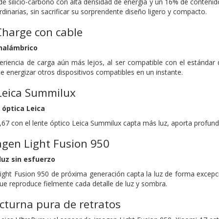
de silicio-carbono con alta densidad de energía y un 16% de contenido 
rdinarias, sin sacrificar su sorprendente diseño ligero y compacto.
harge con cable
nalámbrico
periencia de carga aún más lejos, al ser compatible con el estánda
te energizar otros dispositivos compatibles en un instante.
Leica Summilux
 óptica Leica
,67 con el lente óptico Leica Summilux capta más luz, aporta profun
agen Light Fusion 950
luz sin esfuerzo
ight Fusion 950 de próxima generación capta la luz de forma excepc
que reproduce fielmente cada detalle de luz y sombra.
cturna pura de retratos