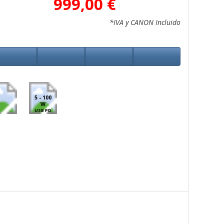
999,00 €
*IVA y CANON Incluido
5 - 100
W
USB PD