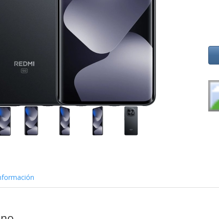
nformación
ino