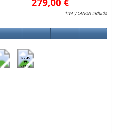
279,00 €
*IVA y CANON Incluido
5 - 45
W
USB PD