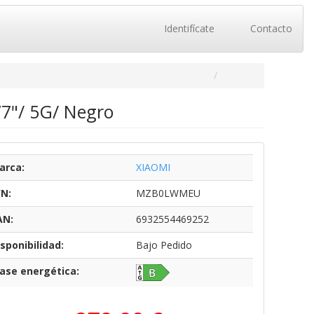
Identifícate
Contacto
7"/ 5G/ Negro
arca:
XIAOMI
/N:
MZB0LWMEU
AN:
6932554469252
sponibilidad:
Bajo Pedido
lase energética: