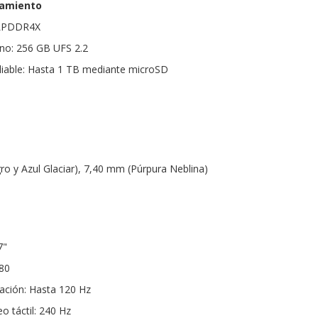
amiento
 LPDDR4X
no: 256 GB UFS 2.2
able: Hasta 1 TB mediante microSD
o y Azul Glaciar), 7,40 mm (Púrpura Neblina)
7"
080
zación: Hasta 120 Hz
o táctil: 240 Hz