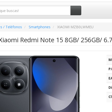
s / Teléfonos
Smartphones
XIAOMI MZB0LWMEU
iaomi Redmi Note 15 8GB/ 256GB/ 6.7
M
P
E
Di
C