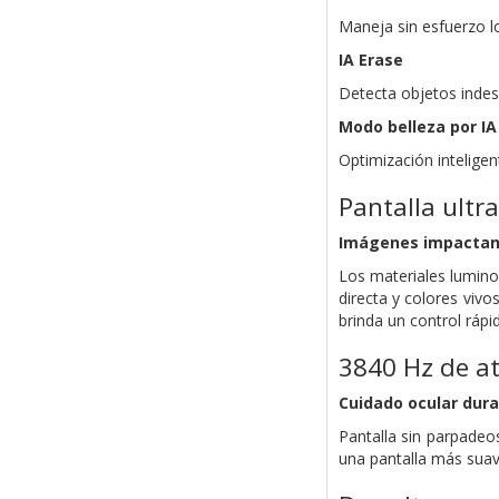
Maneja sin esfuerzo lo
IA Erase
Detecta objetos indese
Modo belleza por IA
Optimización inteligen
Pantalla ultr
Imágenes impactan
Los materiales luminos
directa y colores vivo
brinda un control rápi
3840 Hz de 
Cuidado ocular dura
Pantalla sin parpadeo
una pantalla más suave