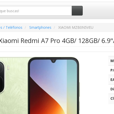
s / Teléfonos
Smartphones
XIAOMI MZB0N5VEU
iaomi Redmi A7 Pro 4GB/ 128GB/ 6.9"
M
P
E
Di
C