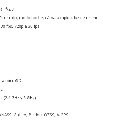
l: f/2.0
R, retrato, modo noche, cámara rápida, luz de relleno
 30 fps, 720p a 30 fps
ura microSD
TE
ac (2.4 GHz y 5 GHz)
NASS, Galileo, Beidou, QZSS, A-GPS