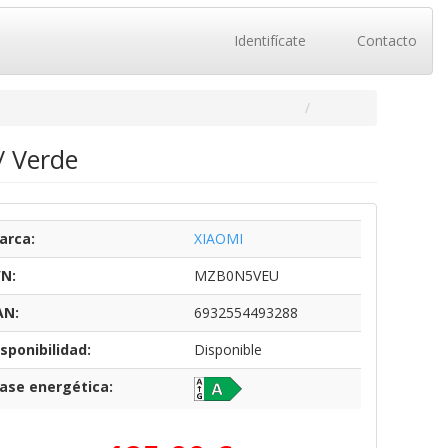
Identifícate
Contacto
/ Verde
arca:
XIAOMI
/N:
MZB0N5VEU
AN:
6932554493288
sponibilidad:
Disponible
lase energética: