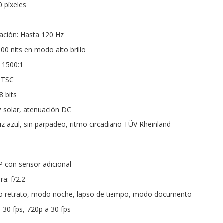
0 píxeles
zación: Hasta 120 Hz
 800 nits en modo alto brillo
: 1500:1
NTSC
8 bits
 solar, atenuación DC
luz azul, sin parpadeo, ritmo circadiano TÜV Rheinland
 con sensor adicional
a: f/2.2
o retrato, modo noche, lapso de tiempo, modo documento
 30 fps, 720p a 30 fps