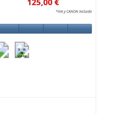
125,00 €
*IVA y CANON Incluido
5 - 15
W
USB PD