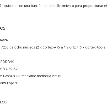
á equipada con una función de embellecimiento para proporcionar ef
nes
dware
250 de ocho núcleos (2 x Cortex-A75 a 1.8 GHz + 6 x Cortex-A55 a 
 LPDDR4X
 GB UFS 2.2
: Hasta 8 GB mediante memoria virtual
iaomi HyperOS 3
s LCD