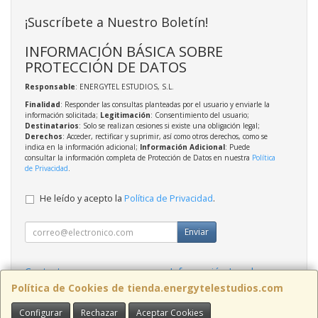
¡Suscríbete a Nuestro Boletín!
INFORMACIÓN BÁSICA SOBRE
PROTECCIÓN DE DATOS
Responsable
: ENERGYTEL ESTUDIOS, S.L.
Finalidad
: Responder las consultas planteadas por el usuario y enviarle la
información solicitada;
Legitimación
: Consentimiento del usuario;
Destinatarios
: Solo se realizan cesiones si existe una obligación legal;
Derechos
: Acceder, rectificar y suprimir, así como otros derechos, como se
indica en la información adicional;
Información Adicional
: Puede
consultar la información completa de Protección de Datos en nuestra
Política
de Privacidad
.
He leído y acepto la
Política de Privacidad
.
Enviar
Contacto
Información Legal
Política Privacidad
Política de Cookies
Política de Cookies de tienda.energytelestudios.com
Configurar
Rechazar
Aceptar Cookies