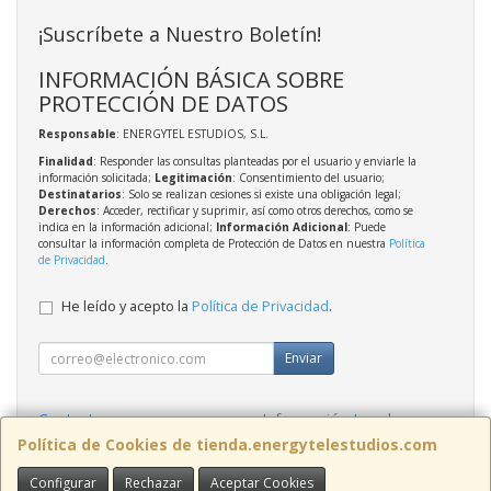
¡Suscríbete a Nuestro Boletín!
INFORMACIÓN BÁSICA SOBRE
PROTECCIÓN DE DATOS
Responsable
: ENERGYTEL ESTUDIOS, S.L.
Finalidad
: Responder las consultas planteadas por el usuario y enviarle la
información solicitada;
Legitimación
: Consentimiento del usuario;
Destinatarios
: Solo se realizan cesiones si existe una obligación legal;
Derechos
: Acceder, rectificar y suprimir, así como otros derechos, como se
indica en la información adicional;
Información Adicional
: Puede
consultar la información completa de Protección de Datos en nuestra
Política
de Privacidad
.
He leído y acepto la
Política de Privacidad
.
Enviar
Contacto
Información Legal
Política Privacidad
Política de Cookies
Política de Cookies de tienda.energytelestudios.com
Configurar
Rechazar
Aceptar Cookies