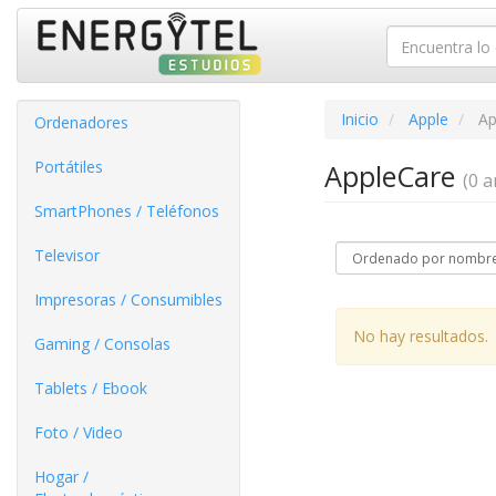
Inicio
Apple
Ap
Ordenadores
Portátiles
AppleCare
(0 ar
SmartPhones / Teléfonos
Televisor
Impresoras / Consumibles
No hay resultados.
Gaming / Consolas
Tablets / Ebook
Foto / Video
Hogar /