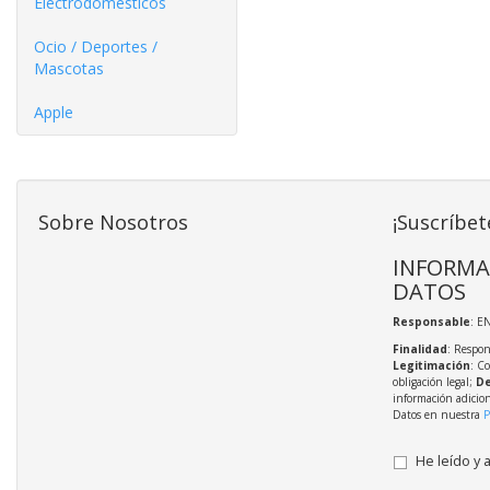
Electrodomésticos
Ocio / Deportes /
Mascotas
Apple
Sobre Nosotros
¡Suscríbet
INFORMA
DATOS
Responsable
: E
Finalidad
: Respon
Legitimación
: C
obligación legal;
De
información adicio
Datos en nuestra
P
He leído y 