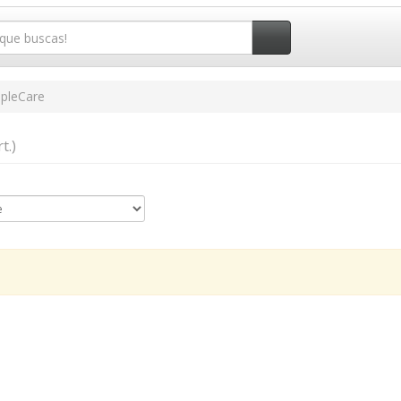
pleCare
t.)