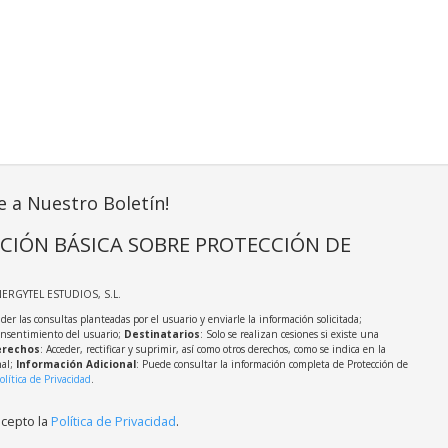
e a Nuestro Boletín!
CIÓN BÁSICA SOBRE PROTECCIÓN DE
NERGYTEL ESTUDIOS, S.L.
der las consultas planteadas por el usuario y enviarle la información solicitada;
onsentimiento del usuario;
Destinatarios
: Solo se realizan cesiones si existe una
rechos
: Acceder, rectificar y suprimir, así como otros derechos, como se indica en la
nal;
Información Adicional
: Puede consultar la información completa de Protección de
olítica de Privacidad
.
acepto la
Política de Privacidad
.