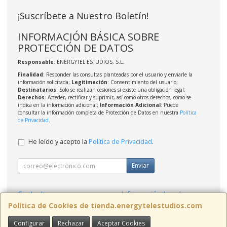
¡Suscríbete a Nuestro Boletín!
INFORMACIÓN BÁSICA SOBRE
PROTECCIÓN DE DATOS
Responsable
: ENERGYTEL ESTUDIOS, S.L.
Finalidad
: Responder las consultas planteadas por el usuario y enviarle la
información solicitada;
Legitimación
: Consentimiento del usuario;
Destinatarios
: Solo se realizan cesiones si existe una obligación legal;
Derechos
: Acceder, rectificar y suprimir, así como otros derechos, como se
indica en la información adicional;
Información Adicional
: Puede
consultar la información completa de Protección de Datos en nuestra
Política
de Privacidad
.
He leído y acepto la
Política de Privacidad
.
Enviar
Contacto
Información Legal
Política Privacidad
Política de Cookies
Política de Cookies de tienda.energytelestudios.com
Configurar
Rechazar
Aceptar Cookies