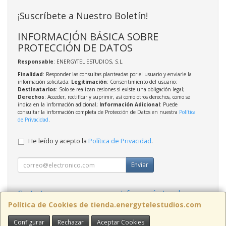
¡Suscríbete a Nuestro Boletín!
INFORMACIÓN BÁSICA SOBRE
PROTECCIÓN DE DATOS
Responsable
: ENERGYTEL ESTUDIOS, S.L.
Finalidad
: Responder las consultas planteadas por el usuario y enviarle la
información solicitada;
Legitimación
: Consentimiento del usuario;
Destinatarios
: Solo se realizan cesiones si existe una obligación legal;
Derechos
: Acceder, rectificar y suprimir, así como otros derechos, como se
indica en la información adicional;
Información Adicional
: Puede
consultar la información completa de Protección de Datos en nuestra
Política
de Privacidad
.
He leído y acepto la
Política de Privacidad
.
Enviar
Contacto
Información Legal
Política Privacidad
Política de Cookies
Política de Cookies de tienda.energytelestudios.com
Configurar
Rechazar
Aceptar Cookies