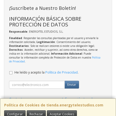
¡Suscríbete a Nuestro Boletín!
INFORMACIÓN BÁSICA SOBRE
PROTECCIÓN DE DATOS
Responsable
: ENERGYTEL ESTUDIOS, S.L.
Finalidad
: Responder las consultas planteadas por el usuario y enviarle la
información solicitada;
Legitimación
: Consentimiento del usuario;
Destinatarios
: Solo se realizan cesiones si existe una obligación legal;
Derechos
: Acceder, rectificar y suprimir, así como otros derechos, como se
indica en la información adicional;
Información Adicional
: Puede
consultar la información completa de Protección de Datos en nuestra
Política
de Privacidad
.
He leído y acepto la
Política de Privacidad
.
Enviar
Contacto
Información Legal
Política Privacidad
Política de Cookies
Política de Cookies de tienda.energytelestudios.com
Configurar
Rechazar
Aceptar Cookies