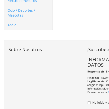
Electrodomésticos
Ocio / Deportes /
Mascotas
Apple
Sobre Nosotros
¡Suscríbet
INFORMA
DATOS
Responsable
: E
Finalidad
: Respon
Legitimación
: C
obligación legal;
De
información adicio
Datos en nuestra
P
He leído y 