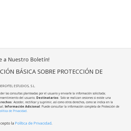
e a Nuestro Boletín!
CIÓN BÁSICA SOBRE PROTECCIÓN DE
NERGYTEL ESTUDIOS, S.L.
der las consultas planteadas por el usuario y enviarle la información solicitada;
onsentimiento del usuario;
Destinatarios
: Solo se realizan cesiones si existe una
rechos
: Acceder, rectificar y suprimir, así como otros derechos, como se indica en la
nal;
Información Adicional
: Puede consultar la información completa de Protección de
olítica de Privacidad
.
acepto la
Política de Privacidad
.