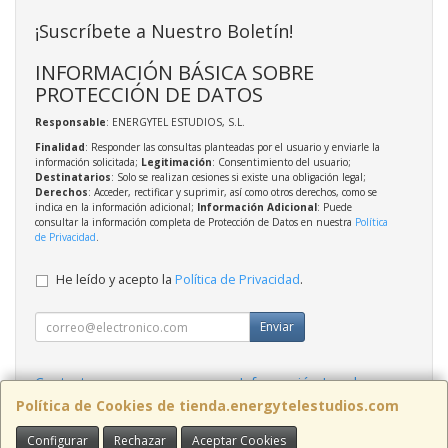
¡Suscríbete a Nuestro Boletín!
INFORMACIÓN BÁSICA SOBRE
PROTECCIÓN DE DATOS
Responsable
: ENERGYTEL ESTUDIOS, S.L.
Finalidad
: Responder las consultas planteadas por el usuario y enviarle la
información solicitada;
Legitimación
: Consentimiento del usuario;
Destinatarios
: Solo se realizan cesiones si existe una obligación legal;
Derechos
: Acceder, rectificar y suprimir, así como otros derechos, como se
indica en la información adicional;
Información Adicional
: Puede
consultar la información completa de Protección de Datos en nuestra
Política
de Privacidad
.
He leído y acepto la
Política de Privacidad
.
Enviar
Contacto
Información Legal
Política Privacidad
Política de Cookies
Política de Cookies de tienda.energytelestudios.com
Configurar
Rechazar
Aceptar Cookies