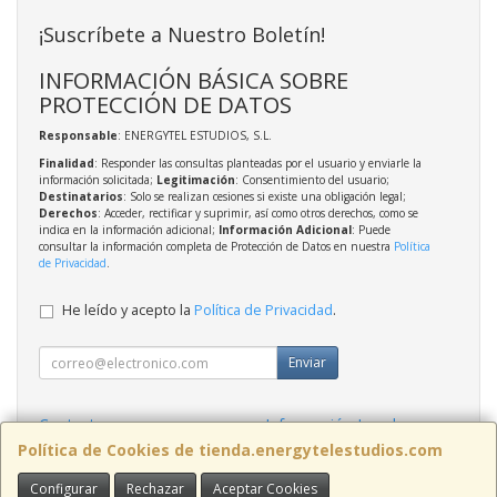
¡Suscríbete a Nuestro Boletín!
INFORMACIÓN BÁSICA SOBRE
PROTECCIÓN DE DATOS
Responsable
: ENERGYTEL ESTUDIOS, S.L.
Finalidad
: Responder las consultas planteadas por el usuario y enviarle la
información solicitada;
Legitimación
: Consentimiento del usuario;
Destinatarios
: Solo se realizan cesiones si existe una obligación legal;
Derechos
: Acceder, rectificar y suprimir, así como otros derechos, como se
indica en la información adicional;
Información Adicional
: Puede
consultar la información completa de Protección de Datos en nuestra
Política
de Privacidad
.
He leído y acepto la
Política de Privacidad
.
Enviar
Contacto
Información Legal
Política Privacidad
Política de Cookies
Política de Cookies de tienda.energytelestudios.com
Configurar
Rechazar
Aceptar Cookies