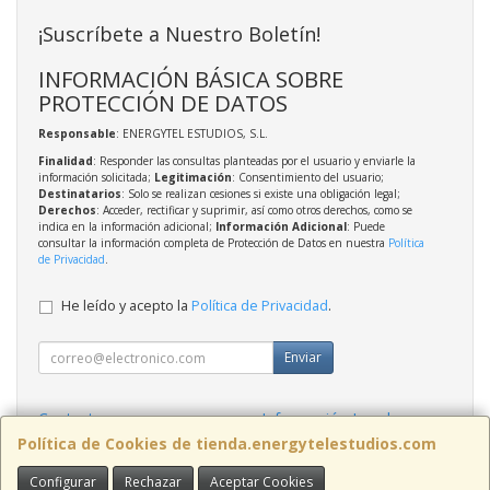
¡Suscríbete a Nuestro Boletín!
INFORMACIÓN BÁSICA SOBRE
PROTECCIÓN DE DATOS
Responsable
: ENERGYTEL ESTUDIOS, S.L.
Finalidad
: Responder las consultas planteadas por el usuario y enviarle la
información solicitada;
Legitimación
: Consentimiento del usuario;
Destinatarios
: Solo se realizan cesiones si existe una obligación legal;
Derechos
: Acceder, rectificar y suprimir, así como otros derechos, como se
indica en la información adicional;
Información Adicional
: Puede
consultar la información completa de Protección de Datos en nuestra
Política
de Privacidad
.
He leído y acepto la
Política de Privacidad
.
Enviar
Contacto
Información Legal
Política Privacidad
Política de Cookies
Política de Cookies de tienda.energytelestudios.com
Configurar
Rechazar
Aceptar Cookies